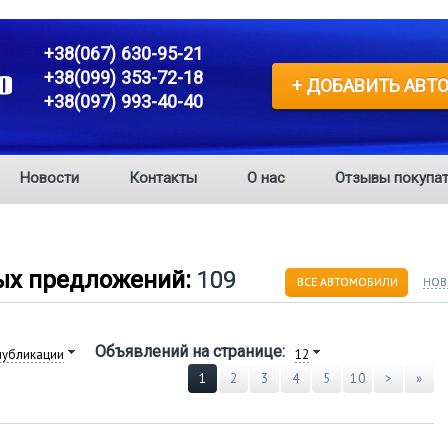
+38(067) 630-95-21
+38(099) 353-72-18
+ ДОБАВИТЬ АВТ
+38(097) 993-40-40
Новости
Контакты
О нас
Отзывы покупат
ых предложений:
109
ВСЕ АВТОМОБИЛИ
НОВ
Объявлений на странице:
публикации
12
1
2
3
4
5
10
>
»