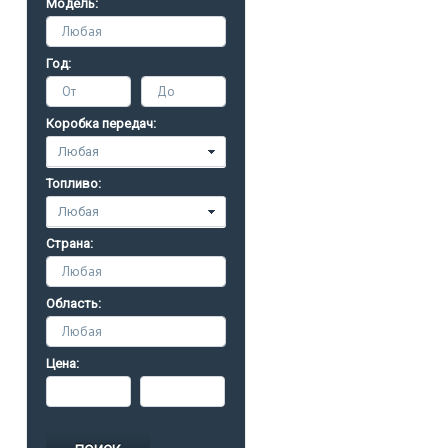
Модель:
Любая
Год:
От
До
Коробка передач:
Топливо:
Страна:
Любая
Область:
Любая
Цена: