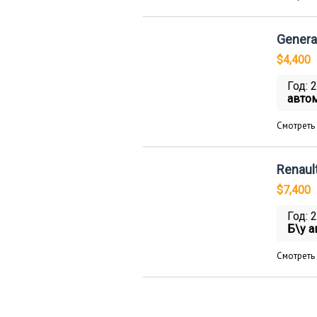
General
$4,400
Год: 
авто
Смотреть
Renau
$7,400
Год: 
Б\у а
Смотреть