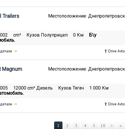
 Trailers
Местоположение: Днепропетровск
2002
cm³
Кузов Полуприцеп
0 Км
Б\у
мобиль.
 детали
Drive Avto
lt Magnum
Местоположение: Днепропетровск
2005
12000 cm³ Дизель
Кузов Тягач
1 000 Км
втомобиль.
 детали
Drive Avto
1
2
3
4
5
10
>
»