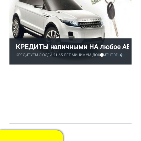
КРЕДИТЫ наличными НА любое АВТО
етевые возможности.
КРЕДИТУЕМ ЛЮДЕЙ 21-65 ЛЕТ МИНИМУМ ДОКУМЕНТОВ �...
Наш сайт — помощник в
К
продаже
б/у
автомобилей
в Украине.