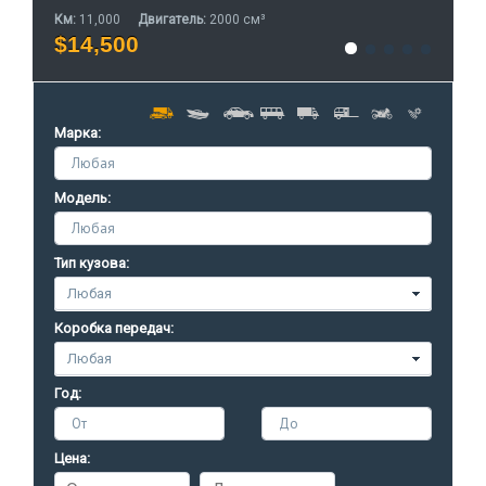
Км:
11,000
Двигатель:
2000 см³
К
$14,500
Марка:
Любая
Модель:
Любая
Тип кузова:
Коробка передач:
Год:
От
До
Цена: