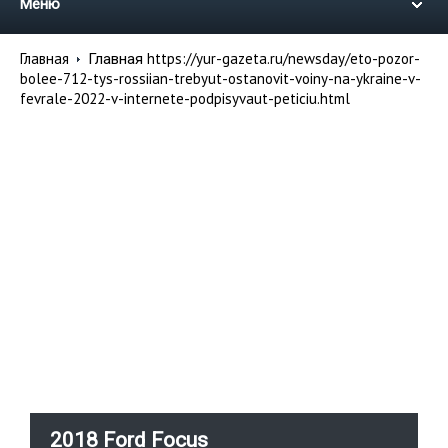
Меню
Главная
https://yur-gazeta.ru/newsday/eto-pozor-
Главная
bolee-712-tys-rossiian-trebyut-ostanovit-voiny-na-ykraine-v-
fevrale-2022-v-internete-podpisyvaut-peticiu.html
2018 Ford Focus